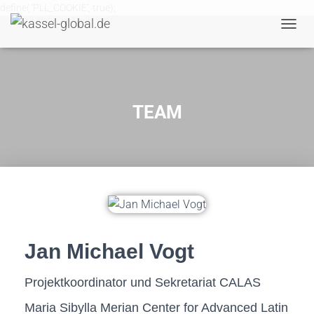
define( 'PLL_COOKIE', true);
N
A
V
I
G
A
TEAM
T
I
O
N
U
M
S
C
H
A
Jan Michael Vogt
L
T
E
Projektkoordinator und Sekretariat CALAS
N
Maria Sibylla Merian Center for Advanced Latin